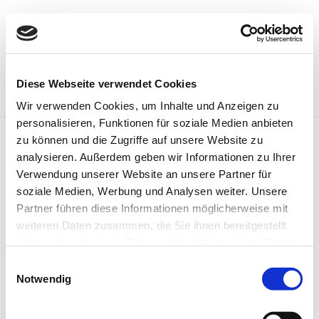
Diese Webseite verwendet Cookies
URBAN LOFT BERLIN
Wir verwenden Cookies, um Inhalte und Anzeigen zu
personalisieren, Funktionen für soziale Medien anbieten
zu können und die Zugriffe auf unsere Website zu
STANDORT
analysieren. Außerdem geben wir Informationen zu Ihrer
BERLIN, DEUTSCHLAND
Verwendung unserer Website an unsere Partner für
soziale Medien, Werbung und Analysen weiter. Unsere
JAHR
Partner führen diese Informationen möglicherweise mit
2022
weiteren Daten zusammen, die Sie ihnen bereitgestellt
haben oder die sie im Rahmen Ihrer Nutzung der Dienste
PROJEKT
gesammelt haben.
-
Einwilligungsauswahl
Notwendig
Share