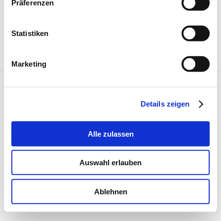
Präferenzen
Statistiken
Marketing
© Copyright 2021
Ancona GmbH |
Impressum
|
Datenschutz
Details zeigen
Alle zulassen
Auswahl erlauben
Ablehnen